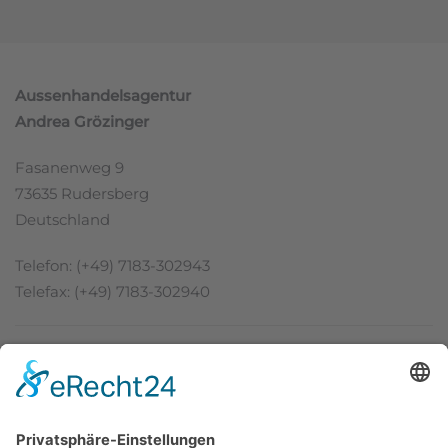
Aussenhandelsagentur
Andrea Grözinger
Fasanenweg 9
73635 Rudersberg
Deutschland
Telefon: (+49) 7183-302943
Telefax: (+49) 7183-302940
Dienstleistungen
Neugewinnung / Vertriebspartnersuche