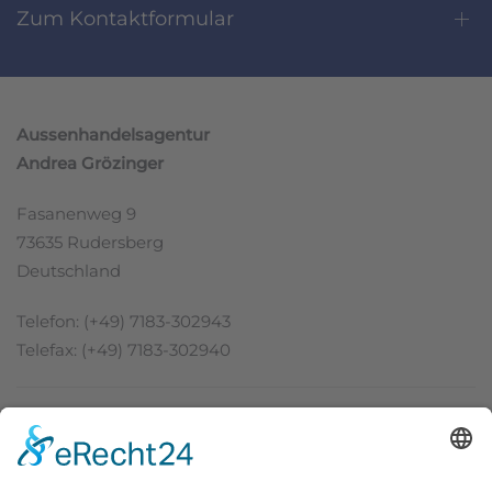
Zum Kontaktformular
Aussenhandelsagentur
Andrea Grözinger
Fasanenweg 9
73635 Rudersberg
Deutschland
Telefon: (+49) 7183-302943
Telefax: (+49) 7183-302940
Dienstleistungen
Neugewinnung / Vertriebspartnersuche